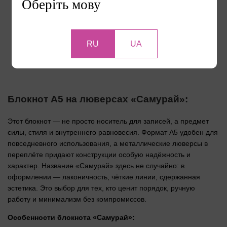
Оберіть мову
RU
UA
Перейти к портфолио
Блокнот А5 на люверсах «Самурай»:
Этот блокнот — не просто носитель для записей, а предмет
силы, стиля и внутреннего равновесия. Формат A5 удобен для
повседневного использования, а металлические люверсы в
переплёте придают конструкции особую надёжность и
характер. Название «Самурай» здесь не случайно: в
оформлении — лаконичность, чёткие линии, сдержанная
эстетика. Это выбор для тех, кто ценит порядок, ручную
работу и минимализм без компромиссов.
Особенности блокнота «Самурай»: