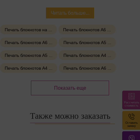
⚫
Оригинальный переплёт
— страницы скреплены на
металлические люверсы
Читать больше...
⚫
Стиль «дзен»
— чистый дизайн, вдохновлённый
Печать блокнотов на ...
Печать блокнотов А6 ...
японской философией
⚫
Жёсткая подложка
— удобно писать в любых условиях
Печать блокнотов А6 ...
Печать блокнотов А5 ...
⚫
Формат A5
— идеальный баланс между компактностью
Печать блокнотов А5 ...
Печать блокнотов А4 ...
и вместительностью
Печать блокнотов А4 ...
Печать блокнотов А6 ...
⚫
Подходит под брендинг
— возможна персонализация
обложки
Показать еще
Технические параметры:
Формат: A5 (148×210 мм)
Рассчитать
стоимость
Бумага: 80 г/м², 50–100 листов
Также можно заказать
Обложка: крафт, дизайнерский картон или дерево
Оставить
заявку
Переплёт: люверсы (металлические кольца/заклёпки)