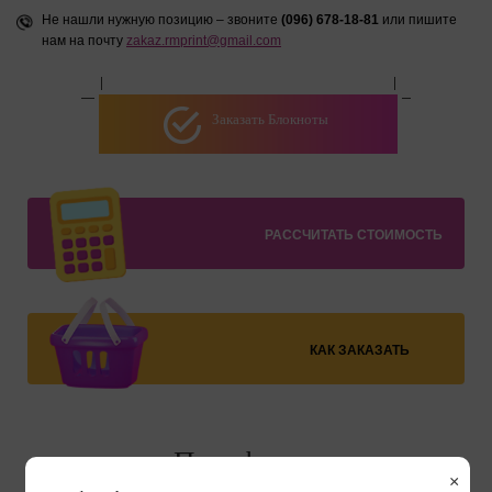
Не нашли нужную позицию – звоните
(096) 678-18-81
или пишите
нам на почту
zakaz.rmprint@gmail.com
Заказать Блокноты
РАССЧИТАТЬ СТОИМОСТЬ
КАК ЗАКАЗАТЬ
Портфолио
×