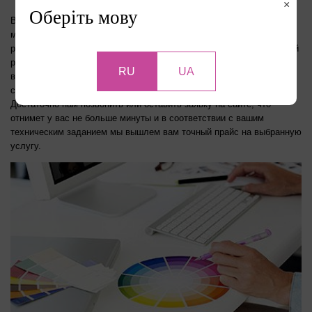
×
Оберіть мову
В нашей типографии уже на протяжении долгих лет трудиться
много профессиональных дизайнеров, которые каждый день
разрабатываю множество дизайн-проектов. Благодаря интенсивной
работе и большому опыту, они способны разрабатывать и
RU
UA
воплощать в жизнь гениальные проекты за считанные дни, а,
следовательно, и цена на дизайн выходит гораздо меньше.
Достаточно нам позвонить или оставить заявку на сайте, что
отнимет у вас не больше минуты и в соответствии с вашим
техническим заданием мы вышлем вам точный прайс на выбранную
услугу.