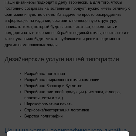
Наши дизайнеры подходят к делу творчески, а для того, чтобы
постоянно создавать качественный продукт, нужно иметь отличную
фантазию и чувство стиля. Их задаче не просто распределить
информацию на издании, составить полноценную структуру,
написать текст, который будет легко читаться, определить и
поддерживать в течение всей работы единый стиль, понять кто и в
каких условиях будет читать публикацию и решить еще много
других немаловажных задач.
Дизайнерские услуги нашей типографии
Разработка логотипов
Разработка фирменного стиля компании
Разработка брошюр и буклетов
Разработка листовой продукции (листовки, флаера,
плакаты, сеты и т.д.)
Широкоформатная печать
Отрисовка/векторизация логотипов
Верстка полиграфии
Цены на услуги полиграфического дизайна