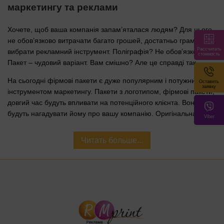
маркетингу та реклами
Хочете, щоб ваша компанія запам’яталася людям? Для цього
не обов’язково витрачати багато грошей, достатньо грамотно
Рассчитать
вибрати рекламний інструмент. Поліграфія? Не обов’язково!
стоимость
Пакет – чудовий варіант. Вам смішно? Але це справді так.
На сьогодні фірмові пакети є дуже популярним і потужним
Оставить
заявку
інструментом маркетингу. Пакети з логотипом, фірмові пакети,
довгий час будуть впливати на потенційного клієнта. Вони
будуть нагадувати йому про вашу компанію. Оригінальна
Viber
упаковка здатна не лише підвищити продажі, а й зробити
марку, бренд, організацію більш впізнаваними, ефектно
Читать больше...
виділяючи їх серед конкурентів.
Як відомо, широко застосовувані в побуті речі найкраще
впливають на підсвідомість споживачів. Наприклад, ручки,
блокноти, календарі та інша поліграфія, хоча ними вже мало
кого здивуєш. Інша справа – фірмові паперові пакети – гарний
спосіб упаковки подарунків, сувенірів та рекламної продукції.
Вони є екологічно чистими і виглядають презентабельно. Щоб