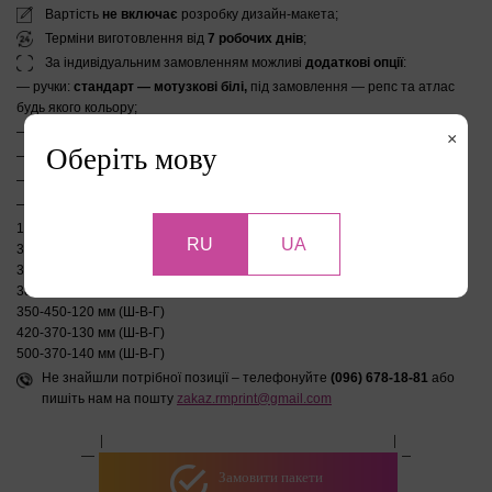
Вартість
не включає
розробку дизайн-макета;
Терміни виготовлення від
7 робочих днів
;
За індивідуальним замовленням можливі
додаткові опції
:
— ручки:
стандарт — мотузкові білі,
під замовлення — репс та атлас
будь якого кольору;
— установка люверсів на пакет +7 грн./1 пакет;
×
Оберіть мову
— можливий вибірковий уф-лак (глянцевый/об’ємний);
— тисненння, фольгування.
—
В НАЯВНОСТІ готові штампи
під різні формати пакетів:
180-240-140 мм (Ш-В-Г)
RU
UA
300-300-120 мм (Ш-В-Г)
350-350-90 мм (Ш-В-Г)
380-380-100 мм (Ш-В-Г)
350-450-120 мм (Ш-В-Г)
420-370-130 мм (Ш-В-Г)
500-370-140 мм (Ш-В-Г)
Не знайшли потрібної позиції – телефонуйте
(096) 678-18-81
або
пишіть нам на пошту
zakaz.rmprint@gmail.com
Замовити пакети