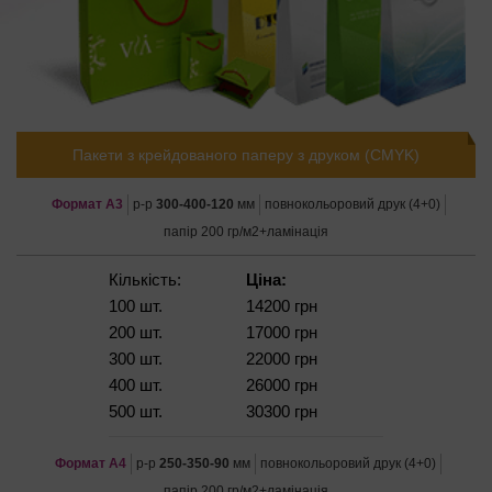
Пакети з крейдованого паперу з друком (CMYK)
Формат А3
р-р
300-400-120
мм
повнокольоровий друк (4+0)
папір 200 гр/м2+ламінація
Кількість:
Ціна:
100 шт.
14200 грн
200 шт.
17000 грн
300 шт.
22000 грн
400 шт.
26000 грн
500 шт.
30300 грн
Формат А4
р-р
250-350-90
мм
повнокольоровий друк (4+0)
папір 200 гр/м2+ламінація