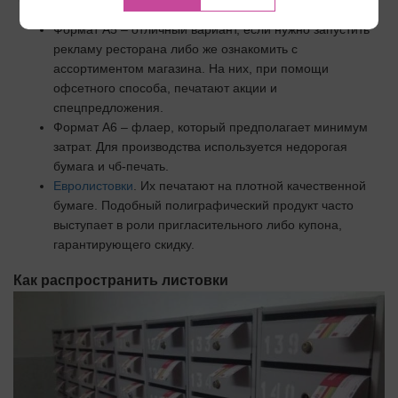
Формат А5 – отличный вариант, если нужно запустить
рекламу ресторана либо же ознакомить с
ассортиментом магазина. На них, при помощи
офсетного способа, печатают акции и
спецпредложения.
Формат А6 – флаер, который предполагает минимум
затрат. Для производства используется недорогая
бумага и чб-печать.
Евролистовки
. Их печатают на плотной качественной
бумаге. Подобный полиграфический продукт часто
выступает в роли пригласительного либо купона,
гарантирующего скидку.
Как распространить листовки