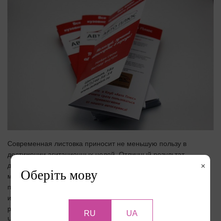
Современная листовка приносит не меньшую пользу в
достижении агитационных целей. Отличный результат
достигается и при рекламе того либо иного продукта. Есть
×
Оберіть мову
масса форматов и множество дизайнерских ходов, которые
позволяют уникализировать полиграфию. Например, можно
использовать креативный дизайн, который сделает вашу
рекламу запоминающейся и выделяющейся среди других.
RU
UA
Чаще всего для печати выбирают: