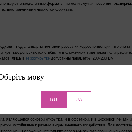
используют определенные форматы, но если случай позволяет экспериме
. Распространенными являются форматы:
подходят под стандарты почтовой рассылки корреспонденции, что значи
 открытках допускаются сгибы, то в сложенном виде такая полиграфиче
матов, лишь в
еврооткрытке
допустимы параметры 200х200 мм.
Оберіть мову
RU
UA
ги, являющейся основой открытки. И в офсетной, и в цифровой печати 
ткрытки, устойчивые к разным видам внешнего воздействия. Для достиж
ирование – наложение нескольких слоев бумаги для повышения жестко