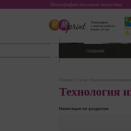
Полиграфия высокого качества
Типография
с опытом работы
более 13 лет
5
ГЛАВНАЯ
Главная
/
Статьи
/
Технология изготовлени
Технология и
Навигация по разделам