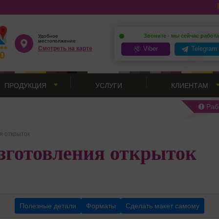
Звоните - мы сейчас работ
Удобное
местополжение
Смотреть на карте
Viber
Telegram
.0
ПРОДУКЦИЯ
УСЛУГИ
КЛИЕНТАМ
Раб
я открыток
зготовления открыток
Полезные детали
Форматы
Сделать макет самому