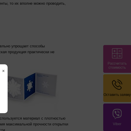
нты, то их вполне можно проводить,
тельно упрощает способы
ская продукция практически не
Рассчитать
стоимость
×
Оставить заявку
используется материал с плотностью
Viber
ения максимальной прочности открытки
сти.