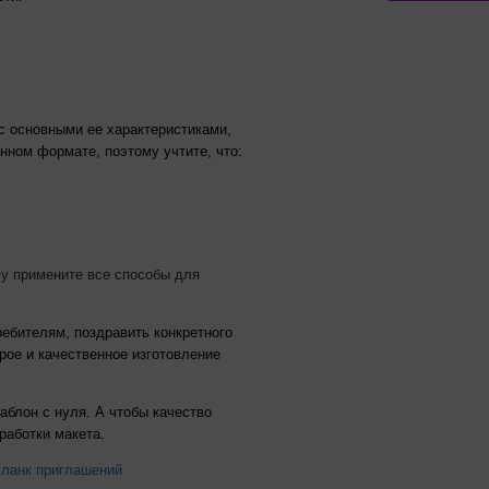
с основными ее характеристиками,
нном формате, поэтому учтите, что:
му примените все способы для
ебителям, поздравить конкретного
рое и качественное изготовление
аблон с нуля. А чтобы качество
работки макета.
ланк приглашений