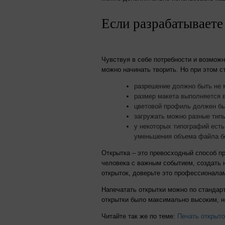
Если разрабатываете
Чувствуя в себе потребности и возмож
можно начинать творить. Но при этом с
разрешение должно быть не м
размер макета выполняется в
цветовой профиль должен б
загружать можно разные типы
у некоторых типографий есть
уменьшения объема файла бе
Открытка – это превосходный способ п
человека с важным событием, создать 
открыток, доверьте это профессионалам
Напечатать открытки можно по стандарт
открытки было максимально высоким, не
Читайте так же по теме:
Печать открыто