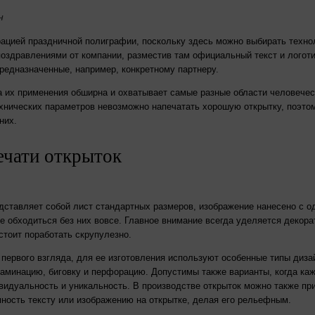
н
ацией праздничной полиграфии, поскольку здесь можно выбирать технол
оздравлениями от компании, разместив там официальный текст и логот
редназначенные, например, конкретному партнеру.
ра их применения обширна и охватывает самые разные области человече
нических параметров невозможно напечатать хорошую открытку, поэтому
них.
ечати открыток
ставляет собой лист стандартных размеров, изображение нанесено с од
же обходиться без них вовсе. Главное внимание всегда уделяется декор
стоит поработать скрупулезно.
первого взгляда, для ее изготовления используют особенные типы дизай
аминацию, биговку и перфорацию. Допустимы также варианты, когда каж
ивидуальность и уникальность. В производстве открыток можно также при
ность тексту или изображению на открытке, делая его рельефным.