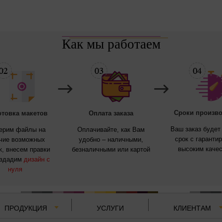
Как мы работаем
Cроки произво
отовка макетов
Оплата заказа
Ваш заказ будет 
ерим файлы на
Оплачивайте, как Вам
срок с гаранти
чие возможных
удобно – наличными,
высоким каче
, внесем правки
безналичными или картой
оздадим
дизайн с
нуля
ПРОДУКЦИЯ
УСЛУГИ
КЛИЕНТАМ