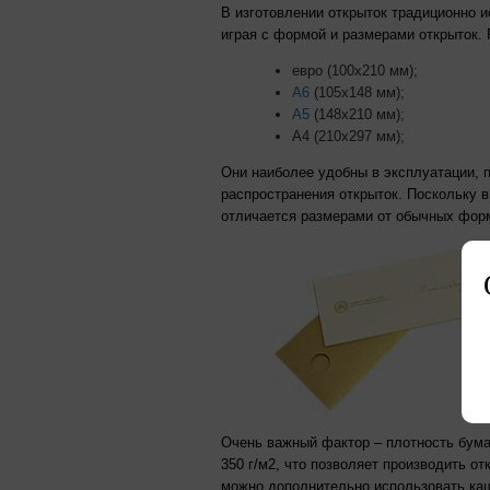
В изготовлении открыток традиционно 
играя с формой и размерами открыток
евро (100х210 мм);
А6
(105х148 мм);
А5
(148х210 мм);
А4 (210х297 мм);
Они наиболее удобны в эксплуатации, 
распространения открыток. Поскольку в
отличается размерами от обычных фор
Очень важный фактор – плотность бума
350 г/м2, что позволяет производить о
можно дополнительно использовать каш