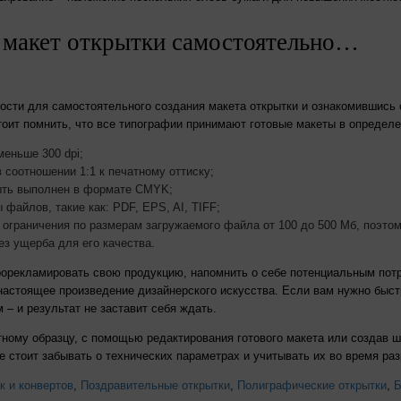
 макет открытки самостоятельно…
ности для самостоятельного создания макета открытки и ознакомившись 
тоит помнить, что все типографии принимают готовые макеты в определе
еньше 300 dpi;
 соотношении 1:1 к печатному оттиску;
ыть выполнен в формате CMYK;
 файлов, такие как: PDF, EPS, AI, TIFF;
 ограничения по размерам загружаемого файла от 100 до 500 Мб, поэто
з ущерба для его качества.
рорекламировать свою продукцию, напомнить о себе потенциальным потр
настоящее произведение дизайнерского искусства. Если вам нужно быст
 – и результат не заставит себя ждать.
ному образцу, с помощью редактирования готового макета или создав ш
 стоит забывать о технических параметрах и учитывать их во время раз
к и конвертов
,
Поздравительные открытки
,
Полиграфические открытки
,
Б