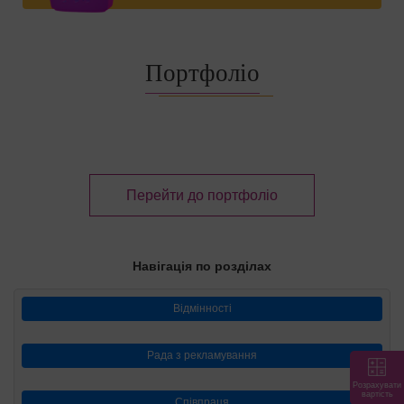
Портфоліо
Перейти до портфоліо
Навігація по розділах
Відмінності
Рада з рекламування
Розрахувати
вартість
Співпраця