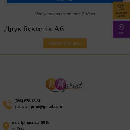
Залишити
Час читання статті ~ 2.30 хв
заявку
Друк буклетів А6
Viber
Читати більше...
Велике значення під час реалізації функцій буклету має його
формат. Залежно від конкретного випадку необхідно
використовувати різні параметри. Для прес-конференцій або
презентацій як ілюстративний матеріал краще замовляти друк
буклетів у масштабі А4 або євро. Якщо ж буклет призначений
для індивідуальної роздачі, і він покликаний забезпечити
людей мінімальною інформацією, то найдоречнішим
варіантом стане виготовлення буклетів А6 у Києві за дуже
(096) 678-18-81
доступною ціною.
zakaz.rmprint@gmail.com
Чим примітний друк буклетів А6?
вул. Ірпінська, 69 Б
м. Київ