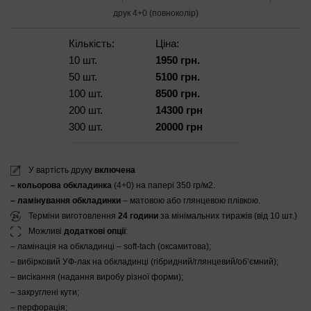
друк 4+0 (повноколір)
Кількість:
Ціна:
10 шт.
1950 грн.
50 шт.
5100 грн.
100 шт.
8500 грн.
200 шт.
14300 грн
300 шт.
20000 грн
У вартість друку
включена
– кольорова обкладинка
(4+0) на папері 350 гр/м2.
– ламінування обкладинки
– матовою або глянцевою плівкою.
Терміни виготовлення
24 години
за мінімальних тиражів (від 10 шт.)
Можливі
додаткові опції
:
– ламінація на обкладинці – soft-tach (оксамитова);
– вибірковий УФ-лак на обкладинці (гібридний/глянцевий/об’ємний);
– висікання (надання виробу різної форми);
– закруглені кути;
– перфорація;