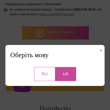
– індивідуальне пакування в термоплівку.
Не знайшли потрібної позиції – телефонуйте
(096) 678-18-81
або
пишіть нам на пошту
zakaz.rmprint@gmail.com
Замовити Блокноти
×
Оберіть мову
РОЗРАХУВАТИ ВАРТІСТЬ
RU
UA
ЯК ЗАМОВИТИ?
Портфоліо