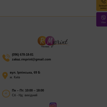
Залиши
Обкладинка: щільний картон або крафт
заявку
Папір: офсетний, 80 г/м²
Viber
Аркушів: 50–100
Кріплення: пружина
Перфорація: біля кріплення для легкого відриву
Опції: резинка, тримач для ручки, кишеня
(096) 678-18-81
Друк: тиснення, шовкодрук, УФ
zakaz.rmprint@gmail.com
вул. Ірпінська, 69 Б
м. Київ
Пн – Пт: 10:00 – 18:00
Сб - Нд: вихідний