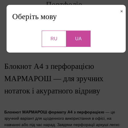
Портфоліо
×
Оберіть мову
RU
UA
Перейти до портфоліо
Блокнот A4 з перфорацією
МАРМАРОШ — для зручних
нотаток і акуратного відриву
Блокнот МАРМАРОШ формату A4 з перфорацією
— це
зручний варіант для щоденного використання в офісі, на
навчанні або під час нарад. Завдяки перфорації аркуші легко