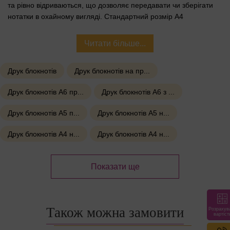
та рівно відриваються, що дозволяє передавати чи зберігати
нотатки в охайному вигляді. Стандартний розмір A4
забезпечує достатньо місця для всіх записів.
Читати більше...
Переваги:
Друк блокнотів
Друк блокнотів на пр...
📏
Формат A4
— ідеальний для навчання та роботи
✂️
Перфорація з боку кріплення
— листки легко
Друк блокнотів А6 пр...
Друк блокнотів А6 з ...
відриваються
Друк блокнотів А5 п...
Друк блокнотів A5 н...
📎
Пружина
— зручно перегортати та працювати з будь-
якої сторінки
Друк блокнотів A4 н...
Друк блокнотів A4 н...
🧱
Тверда обкладинка
— зручно писати навіть без столу
Показати ще
🔖
Підходить для брендування
— можливий логотип,
слоган, фірмовий дизайн
Характеристики:
Також можна замовити
Розрахув
вартіст
Розмір: A4