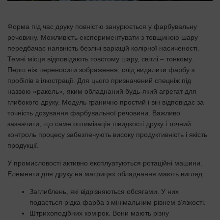
Форма під час друку повністю занурюється у фарбувальну
речовину. Можливість експериментувати з товщиною шару
передбачає наявність безлічі варіацій колірної насиченості.
Темні місця відповідають товстому шару, світлі – тонкому.
Перш ніж переносити зображення, слід видалити фарбу з
пробілів в ілюстрації. Для цього призначений спецніж під
назвою «ракель», яким обладнаний будь-який агрегат для
глибокого друку. Модуль гранично простий і він відповідає за
точність дозування фарбувальної речовини. Важливо
зазначити, що саме оптимізація швидкості друку і точний
контроль процесу забезпечують високу продуктивність і якість
продукції.
У промисловості активно експлуатуються ротаційні машини.
Елементи для друку на матрицях обладнання мають вигляд:
Заглиблень, які відрізняються обсягами. У них
подається рідка фарба з мінімальним рівнем в’язкості.
Штрихоподібних комірок. Вони мають різну