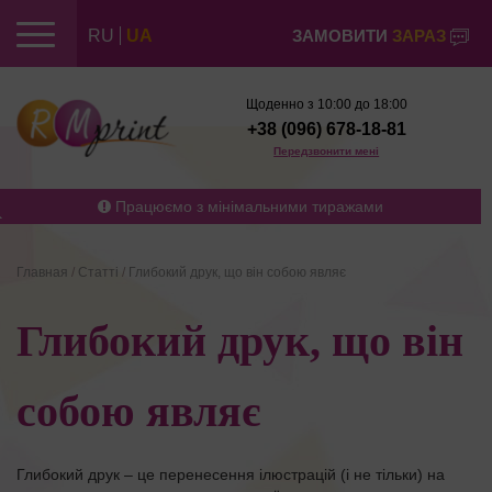
RU
UA
ЗАМОВИТИ
ЗАРАЗ
Щоденно з 10:00 до 18:00
+38 (096) 678-18-81
Передзвонити мені
Працюємо з мінімальними тиражами
Главная
/
Статті
/
Глибокий друк, що він собою являє
Глибокий друк, що він
собою являє
Глибокий друк – це перенесення ілюстрацій (і не тільки) на