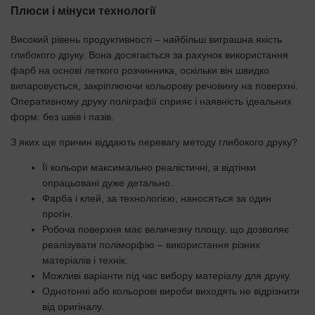
Плюси і мінуси технології
Високий рівень продуктивності – найбільш виграшна якість
глибокого друку. Вона досягається за рахунок використання
фарб на основі леткого розчинника, оскільки він швидко
випаровується, закріплюючи кольорову речовину на поверхні.
Оперативному друку поліграфії сприяє і наявність ідеальних
форм: без швів і пазів.
З яких ще причин віддають перевагу методу глибокого друку?
Її кольори максимально реалістичні, а відтінки
опрацьовані дуже детально.
Фарба і клей, за технологією, наносяться за один
прогін.
Робоча поверхня має величезну площу, що дозволяє
реалізувати поліморфію – використання різних
матеріалів і технік.
Можливі варіанти під час вибору матеріалу для друку.
Однотонні або кольорові вироби виходять не відрізнити
від оригіналу.