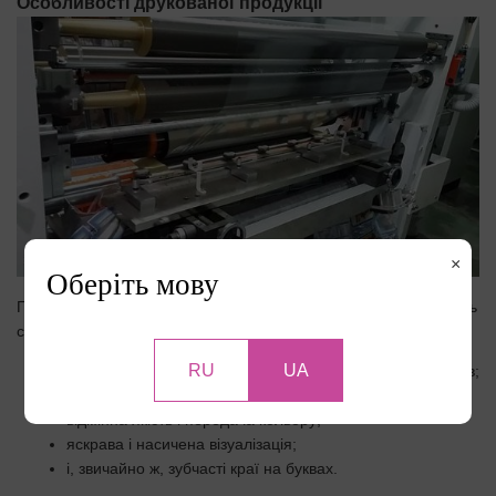
Особливості друкованої продукції
×
Оберіть мову
Поліграфія, реалізована за допомогою глибокого друку, досить
специфічна. Її можна відрізнити за такими характеристиками:
RU
UA
м’які переходи тонів і детальне опрацювання напівтонів;
запах леткого розчинника;
відмінна якість і передача кольору;
яскрава і насичена візуалізація;
і, звичайно ж, зубчасті краї на буквах.