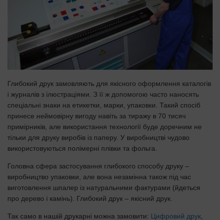
Глибокий друк замовляють для якісного оформлення каталогів
і журналів з ілюстраціями. З її ж допомогою часто наносять
спеціальні знаки на етикетки, марки, упаковки. Такий спосіб
принесе неймовірну вигоду навіть за тиражу в 70 тисяч
примірників, але використання технології буде доречним не
тільки для друку виробів із паперу. У виробництві чудово
використовуються полімерні плівки та фольга.
Головна сфера застосування глибокого способу друку –
виробництво упаковки, але вона незамінна також під час
виготовлення шпалер із натуральними фактурами (йдеться
про дерево і камінь). Глибокий друк – якісний друк.
Так само в нашій друкарні можна замовити:
Цифровий друк
,