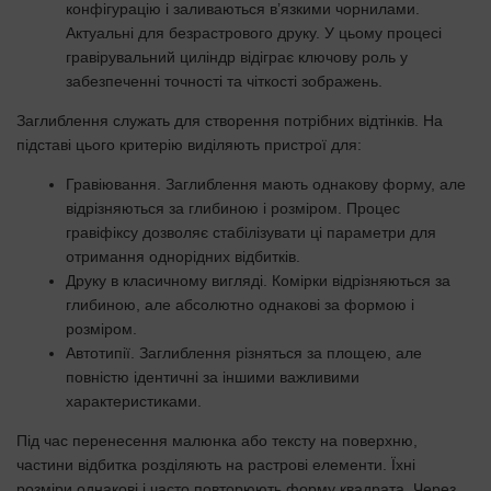
конфігурацію і заливаються в’язкими чорнилами.
Актуальні для безрастрового друку. У цьому процесі
гравірувальний циліндр відіграє ключову роль у
забезпеченні точності та чіткості зображень.
Заглиблення служать для створення потрібних відтінків. На
підставі цього критерію виділяють пристрої для:
Гравіювання. Заглиблення мають однакову форму, але
відрізняються за глибиною і розміром. Процес
гравіфіксу дозволяє стабілізувати ці параметри для
отримання однорідних відбитків.
Друку в класичному вигляді. Комірки відрізняються за
глибиною, але абсолютно однакові за формою і
розміром.
Автотипії. Заглиблення різняться за площею, але
повністю ідентичні за іншими важливими
характеристиками.
Під час перенесення малюнка або тексту на поверхню,
частини відбитка розділяють на растрові елементи. Їхні
розміри однакові і часто повторюють форму квадрата. Через