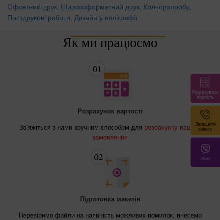
Офсетний друк
,
Широкоформатний друк,
Кольоропробу
,
Постдрукові роботи
,
Дизайн у поліграфії
Як ми працюємо
Розрахувати
вартість
Розрахунок вартості
Залишити
Зв’яжіться з нами зручним способом для
розрахунку вашого
заявку
замовлення
Viber
Підготовка макетів
Перевіримо файли на наявність можливих помилок, внесемо