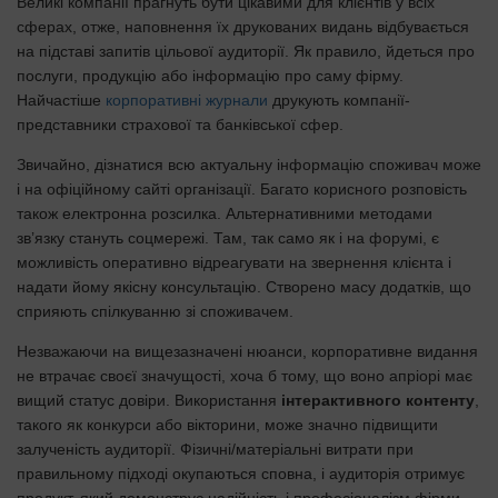
Великі компанії прагнуть бути цікавими для клієнтів у всіх
сферах, отже, наповнення їх друкованих видань відбувається
на підставі запитів цільової аудиторії. Як правило, йдеться про
послуги, продукцію або інформацію про саму фірму.
Найчастіше
корпоративні журнали
друкують компанії-
представники страхової та банківської сфер.
Звичайно, дізнатися всю актуальну інформацію споживач може
і на офіційному сайті організації. Багато корисного розповість
також електронна розсилка. Альтернативними методами
зв’язку стануть соцмережі. Там, так само як і на форумі, є
можливість оперативно відреагувати на звернення клієнта і
надати йому якісну консультацію. Створено масу додатків, що
сприяють спілкуванню зі споживачем.
Незважаючи на вищезазначені нюанси, корпоративне видання
не втрачає своєї значущості, хоча б тому, що воно апріорі має
вищий статус довіри. Використання
інтерактивного контенту
,
такого як конкурси або вікторини, може значно підвищити
залученість аудиторії. Фізичні/матеріальні витрати при
правильному підході окупаються сповна, і аудиторія отримує
продукт, який демонструє надійність і професіоналізм фірми.