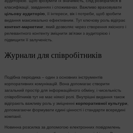
аудиторією. Щоб зрозуміти їх значимість, слід розібратися в
класифікації, завданнях і споживачах. Важливо враховувати
цільову аудиторію
, її інтереси, вік і потреби, щоб зробити
видання максимально ефективним. Тут ключову роль відіграє
контент-маркетинг
, який дозволяє через створення якісного і
релевантного контенту зміцнити зв’язки з аудиторією і
підвищити її залученість.
Журнали для співробітників
Подібна періодика – один з основних інструментів
корпоративних комунікацій. Вона допомагає створити
загальний простір для інформаційного обміну, і чисельність
співробітників тут не має ніякої ролі. Внутрішні видання також
відіграють важливу роль у зміцненні
корпоративної культури
,
допомагаючи формувати єдині цінності і стандарти всередині
компанії.
Новинна розсилка за допомогою електронних повідомлень