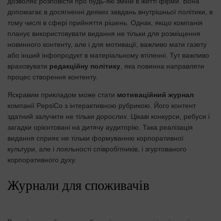
дозволяє розповісти про будь-які зміни в житті фірми. Вона
допомагає в досягненні деяких завдань внутрішньої політики, в
тому числі в сфері прийняття рішень. Однак, якщо компанія
планує використовувати видання не тільки для розміщення
новинного контенту, але і для мотивації, важливо мати газету
або інший інфопродукт в матеріальному втіленні. Тут важливо
враховувати
редакційну політику
, яка повинна направляти
процес створення контенту.
Яскравим прикладом може стати
мотиваційний журнал
компанії PepsiCo з інтерактивною рубрикою. Його контент
здатний залучити не тільки дорослих. Цікаві конкурси, ребуси і
загадки орієнтовані на дитячу аудиторію. Така реалізація
видання сприяє не тільки формуванню корпоративної
культури, але і лояльності співробітників, і згуртованого
корпоративного духу.
Журнали для споживачів