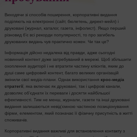
Виходячи зі способів поширення, корпоративні видання
поділяють на електронні (сайт, бюлетень, директ-мейл) і
друковані (журнал, каталог, газета, інфолист). Якщо перший
різновид б’є всі рекорди популярності, то про загибель
друкованих видань чув практично кожен. Чи так це?
Інформація дійсно недалека від правди, адже сьогодні
новинний контент дуже затребуваний в мережі. Щоб збільшити
охоплення аудиторії і не втратити частину клієнтів, яким до
душі саме цифровий контент, багато великих організацій
змінили свої медіа-плани. Однак використання
крос-медіа
стратегії
, яка включає як друковані, так і цифрові канали,
дозволяє об’єднати їх переваги і досягти найбільшої
ефективності. Тим не менш, журнали, газети та інші друковані
видання залишаються невід’ємною частиною позиціонування
фірми, елементом, який позначає її фізичну присутність в житті
споживачів.
Корпоративні видання важливі для встановлення контакту з