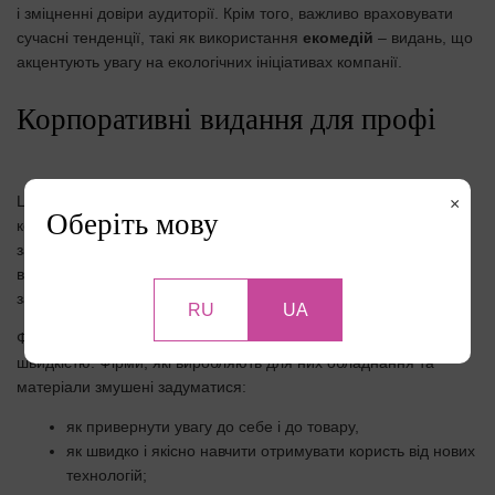
і зміцненні довіри аудиторії. Крім того, важливо враховувати
сучасні тенденції, такі як використання
екомедій
– видань, що
акцентують увагу на екологічних ініціативах компанії.
Корпоративні видання для профі
Ці журнали призначені для фахівців тієї чи іншої галузі. З
×
Оберіть мову
кожним роком все більше продуктів і послуг передбачають
застосування досить складних технологій. Як підсумок, між
виробником і споживачем з’являється посередник, який
забезпечує для клієнта зручне використання продукції.
RU
UA
Фітнес, спа, косметологія – розвиваються з шаленою
швидкістю. Фірми, які виробляють для них обладнання та
матеріали змушені задуматися:
як привернути увагу до себе і до товару,
як швидко і якісно навчити отримувати користь від нових
технологій;