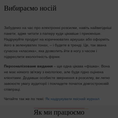
Вибираємо носій
Забудемо на час про електронні розсилки, навіть найвигідніші
пакети, адже читати з паперу куди цікавіше і приємніше.
Надрукуйте продукт на коричнюватих аркушах або оформіть
його в зеленуватих тонах, – і будете в тренді. Це, так звана
сучасна «класика», яка дозволить йти в ногу з часом і
підкреслити екологічність фірми.
Персоналізоване видання
– ще одна цікава «фішка». Вона
не має ніякого зв’язку з екологією, але буде гідно оцінена
клієнтами. Додавши особисте звернення в розсилку, ви легко
завоюєте увагу аудиторії і покладете початок довгостроковій
співпраці.
Читайте так же по темі:
Як надрукувати якісний журнал
Як ми працюємо