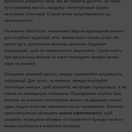
визначити конкретну мету, яку ви бажаєте досягти. Це може
бути реклама якогось продукту, популяризація фірми,
залучення спонсорів. Список може продовжуватися до
нескінченності.
Не маючи чіткої мети, неможливо зібрати відповідний контент
для потрібної аудиторії, втім, можна мати і кілька цілей. На
шляху до їх досягнення важливо дозовано подавати
інформацію, щоб не перенаситити реципієнта. Однак навіть
при ідеальному викладі не варто покладати занадто великі
надії на журнал.
Плануючи черговий випуск, завжди перевіряйте актуальність
інформації. Для цього, як мінімум, завжди аналізуйте
попередні номери, щоб зрозуміти, які фішки спрацювали, а які
зовсім не привернули споживача. Перевіривши існуючу базу
клієнтів, ви уникнете непотрібних витрат на відправку пошти,
адже людям властиво змінювати місце проживання. Важливо
також регулярно проводити
аналіз ефективності
, щоб
розуміти, як видання впливає на сприйняття бренду і як його
можна поліпшити в майбутніх випусках.