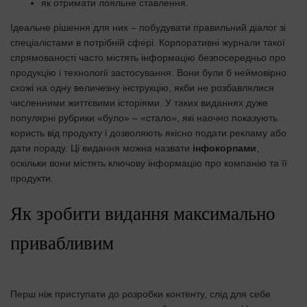
як отримати лояльне ставлення.
Ідеальне рішення для них – побудувати правильний діалог зі
спеціалістами в потрібній сфері. Корпоративні журнали такої
спрямованості часто містять інформацію безпосередньо про
продукцію і технології застосування. Вони були б неймовірно
схожі на одну величезну інструкцію, якби не розбавлялися
численними життєвими історіями. У таких виданнях дуже
популярні рубрики «було» – «стало», які наочно показують
користь від продукту і дозволяють якісно подати рекламу або
дати пораду. Ці видання можна назвати
інфокорпами
,
оскільки вони містять ключову інформацію про компанію та її
продукти.
Як зробити видання максимально
привабливим
Перш ніж приступати до розробки контенту, слід для себе