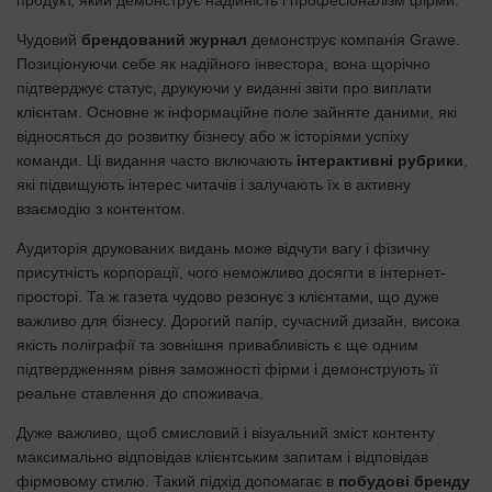
Чудовий
брендований журнал
демонструє компанія Grawe.
Позиціонуючи себе як надійного інвестора, вона щорічно
підтверджує статус, друкуючи у виданні звіти про виплати
клієнтам. Основне ж інформаційне поле зайняте даними, які
відносяться до розвитку бізнесу або ж історіями успіху
команди. Ці видання часто включають
інтерактивні рубрики
,
які підвищують інтерес читачів і залучають їх в активну
взаємодію з контентом.
Аудиторія друкованих видань може відчути вагу і фізичну
присутність корпорації, чого неможливо досягти в інтернет-
просторі. Та ж газета чудово резонує з клієнтами, що дуже
важливо для бізнесу. Дорогий папір, сучасний дизайн, висока
якість поліграфії та зовнішня привабливість є ще одним
підтвердженням рівня заможності фірми і демонструють її
реальне ставлення до споживача.
Дуже важливо, щоб смисловий і візуальний зміст контенту
максимально відповідав клієнтським запитам і відповідав
фірмовому стилю. Такий підхід допомагає в
побудові бренду