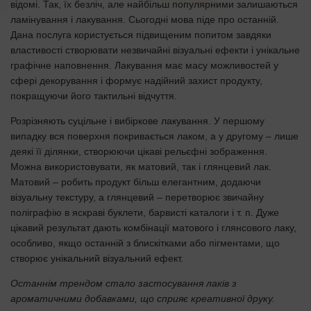
відомі. Так, їх безліч, але найбільш популярними залишаються
ламінування і лакування. Сьогодні мова піде про останній.
Дана послуга користується підвищеним попитом завдяки
властивості створювати незвичайні візуальні ефекти і унікальне
графічне наповнення. Лакування має масу можливостей у
сфері декорування і формує надійний захист продукту,
покращуючи його тактильні відчуття.
Розрізняють суцільне і вибіркове лакування. У першому
випадку вся поверхня покривається лаком, а у другому – лише
деякі її ділянки, створюючи цікаві рельєфні зображення.
Можна використовувати, як матовий, так і глянцевий лак.
Матовий – робить продукт більш елегантним, додаючи
візуальну текстуру, а глянцевий – перетворює звичайну
поліграфію в яскраві буклети, барвисті каталоги і т. п. Дуже
цікавий результат дають комбінації матового і глянсового лаку,
особливо, якщо останній з блискітками або пігментами, що
створює унікальний візуальний ефект.
Останнім трендом стало застосування лаків з
ароматичними добавками, що сприяє креативної друку.