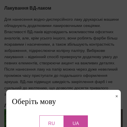
Лакування ВД-лаком
Для нанесення водно-дисперсійного лаку друкарські машини
обладнують додатковими лакировочными секціями.
Властивості ВД-лаків відповідають можливостям офсетних
аналогів, але, крім усього іншого, вони роблять фарби більш
яскравими і насиченими, а також збільшують контрастність
зображення, підкреслюючи колірну палітру. Вибіркове
лакування – відмінний спосіб привернути додаткову увагу до
певних елементів, створюючи акцент на важливих деталях.
Після нанесення лаку на папір можна через дуже невеликий
проміжок часу приступати до подальшого оформлення
аркуша. ВД-лак підвищує швидкість закріплення фарб і не
схильний до желтению, що дозволяє досягти тривалого
збереження якості друкованої продукції.
×
Оберіть мову
Лакування ультрафіолетовим лаком
RU
UA