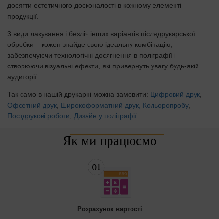
досягти естетичного досконалості в кожному елементі
продукції.
3 види лакування і безліч інших варіантів післядрукарської
обробки – кожен знайде свою ідеальну комбінацію,
забезпечуючи технологічні досягнення в поліграфії і
створюючи візуальні ефекти, які привернуть увагу будь-якій
аудиторії.
Так само в нашій друкарні можна замовити:
Цифровий друк
,
Офсетний друк
,
Широкоформатний друк,
Кольоропробу
,
Постдрукові роботи
,
Дизайн у поліграфії
Як ми працюємо
Розрахунок вартості