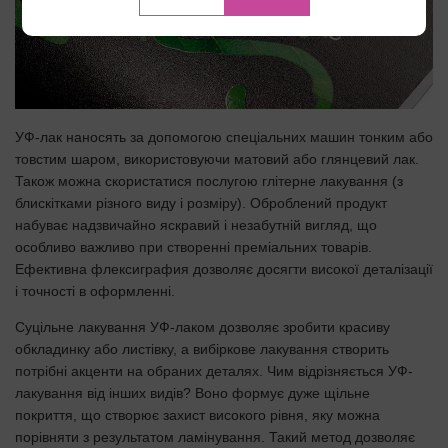
УФ-лак наносять за допомогою спеціальних машин тонким або
товстим шаром, використовуючи матовий або глянцевий лак.
Також можна скористатися послугою глітерне лакування (з
блискітками різного виду і розміру). Оброблений продукт
набуває надзвичайно яскравий і незабутній вигляд, що
особливо важливо при створенні преміальних товарів.
Ефективна флексиграфия дозволяє досягти високої деталізації
і точності в оформленні.
Суцільне лакування УФ-лаком дозволяє зробити красиву
обкладинку або листівку, а вибіркове лакування створить
потрібні акценти на обраних деталях. Чим відрізняється УФ-
лакування від інших видів? Воно формує дуже щільне
покриття, що створює захист високого рівня, яку можна
порівняти з результатом ламінування. Такий метод дозволяє