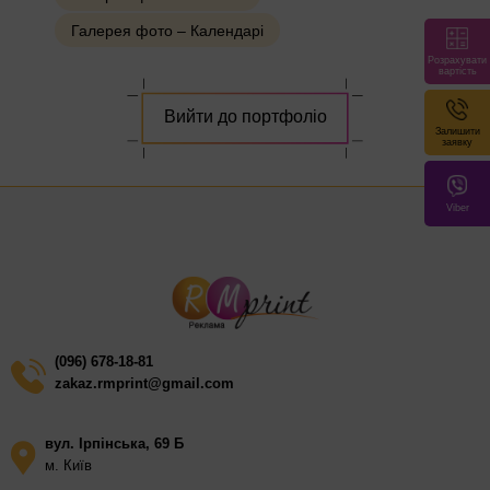
Галерея фото – Календарі
Розрахувати
вартість
Вийти до портфоліо
Залишити
заявку
Viber
(096) 678-18-81
zakaz.rmprint@gmail.com
вул. Ірпінська, 69 Б
м. Київ