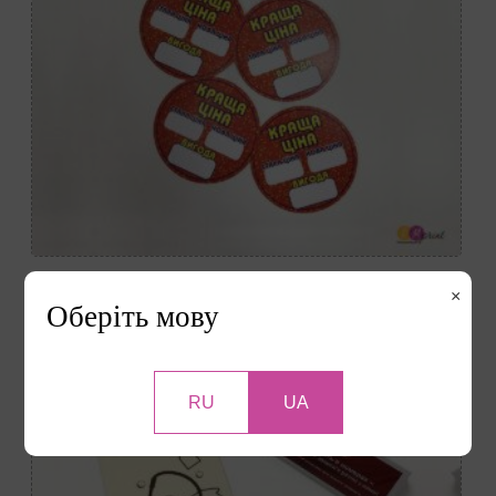
×
Оберіть мову
RU
UA