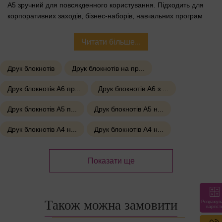
A5 зручний для повсякденного користування. Підходить для
корпоративних заходів, бізнес-наборів, навчальних програм
або презентацій.
Читати більше...
Переваги:
Друк блокнотів
Друк блокнотів на пр...
✨ Блискуча поверхня — привертає увагу
📐 Зручний розмір A5 — ідеальний для нотаток у дорозі
Друк блокнотів А6 пр...
Друк блокнотів А6 з ...
📘 Обкладинка з металізованого картону — щільна й
Друк блокнотів А5 п...
Друк блокнотів A5 н...
захисна
Друк блокнотів A4 н...
Друк блокнотів A4 н...
🖊️ Брендування — тиснення логотипу, УФ-друк, шовкодрук
🎯 Підходить для презентацій, подій, конференцій,
Показати ще
корпоративів
Технічні параметри:
Також можна замовити
Розрахув
Формат: A5 (148×210 мм)
вартіст