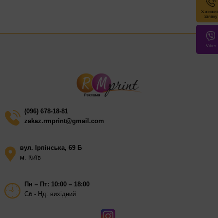
Обкладинка: металізований картон (срібло, золото,
Залиши
кольоровий металік)
заявку
Папір: офсетний, 80 г/м²
Viber
Кількість аркушів: 50–100
Внутрішній блок: клітинка / лінійка / чистий
Кріплення: пружина, склейка, сшивка
Додатково: гумка, тримач ручки, подарункова упаковка
(096) 678-18-81
zakaz.rmprint@gmail.com
вул. Ірпінська, 69 Б
м. Київ
Пн – Пт: 10:00 – 18:00
Сб - Нд: вихідний