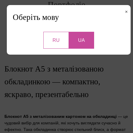
Портфоліо
×
Оберіть мову
RU
UA
Перейти до портфоліо
Блокнот A5 з металізованою
обкладинкою — компактно,
яскраво, презентабельно
Блокнот A5 з металізованим картоном на обкладинці
— це
чудовий вибір для компаній, які хочуть виглядати сучасно й
ефектно. Така обкладинка створює стильний блиск, а формат